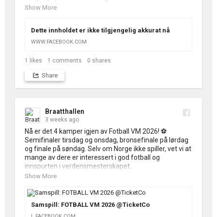
en siste innsats i snackbaren, baren har alle rettigheter 
Show More
og vi har noen få sofaer ledig om du vil nyte kvelden litt 
ekstra tilbakelent. 

Dette innholdet er ikke tilgjengelig akkurat nå
⚽️Vi ses i hallen til en siste VM-kveld!⚽️
WWW.FACEBOOK.COM
1
likes
1
comments
0
shares
Share
Braatthallen
3 weeks ago
Nå er det 4 kamper igjen av Fotball VM 2026! ⚽️

Semifinaler tirsdag og onsdag, bronsefinale på lørdag 
og finale på søndag. Selv om Norge ikke spiller, vet vi at 
mange av dere er interessert i god fotball og 
innspurten i verdensmesterskapet. 

Show More
🇫🇷 Frankrike - Spania 🇪🇸 er neste kamp: 

Tirsdag 14. juli 

Dørene åpner 19:00. Brasseriet står klar med 
Samspill: FOTBALL VM 2026 @TicketCo
middagen i grillteltet, og baren er åpen med alle 
L.FACEBOOK.COM