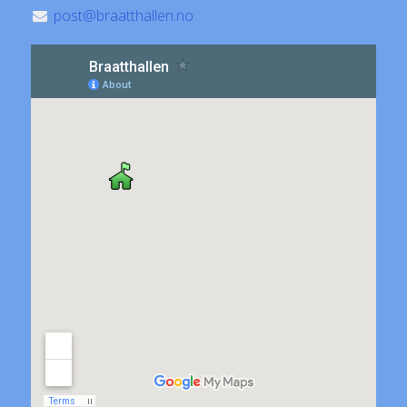
post@braatthallen.no