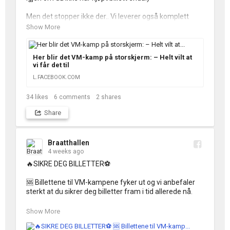
Men det stopper ikke der.. Vi leverer også komplett 
utstyr til visning på Kongens plass i Kristiansund og 
Show More
storscena vår kjører vi Trondheim torg ⚽️ For en 
festdag dette blir! Heia Norge 🇳🇴🙌
Her blir det VM-kamp på storskjerm: – Helt vilt at
vi får det til
L.FACEBOOK.COM
34
likes
6
comments
2
shares
Share
Braatthallen
4 weeks ago
🔥SIKRE DEG BILLETTER⚽️

🆘 Billettene til VM-kampene fyker ut og vi anbefaler 
sterkt at du sikrer deg billetter fram i tid allerede nå. 

🎟️ Alle kamper som vises i Braatthallen ligger ute for 
Show More
billettkjøp på TicketCo. Søk ‘Samspill’ og du får opp 
både ordinære billetter, VIP-sofaer og PASS.
