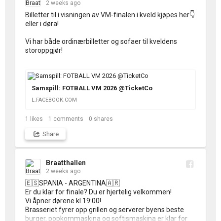
2 weeks ago
Billetter til i visningen av VM-finalen i kveld kjøpes her👇 
eller i døra!

Vi har både ordinærbilletter og sofaer til kveldens 
storoppgjør!

Samspill: FOTBALL VM 2026 @TicketCo
L.FACEBOOK.COM
1
likes
1
comments
0
shares
Share
Braatthallen
2 weeks ago
🇪🇸SPANIA - ARGENTINA🇦🇷 

Er du klar for finale? Du er hjertelig velkommen!

Vi åpner dørene kl.19:00!

Brasseriet fyrer opp grillen og serverer byens beste 
burger, popkornmaskina og softismaskina er klar for 