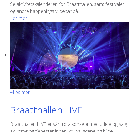
Se aktivitetskalenderen for Braatthallen, samt festivaler
og andre happenings vi deltar på.
Les mer
+
Les mer
Braatthallen LIVE
Braatthallen LIVE er vårt totalkonsept med utleie og salg
av utstyr og tjenester innen lyd, lys, scene og bilde.