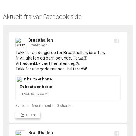
Aktuelt fra vår Facebook-side
Braatthallen
1 week ago
Takk for alt du gjorde for Braatthallen, idretten, 
frivilligheten og barn og unge, Tor🙏🏻 

Vi hadde ikke vært her uten deg💪 

Takk for alle gode minner. Hvil i fred🕊️
En bauta er borte
L.FACEBOOK.COM
37
likes
6
comments
0
shares
Share
Braatthallen