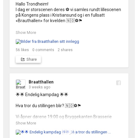
Hallo Trondheim! 

I dag er storscenen deres ⚽️ vi samles rundt lillescenen 
på Kongens plass i Kristiansund og i en fullsatt 
«Brauthallen» for kvelden 🇳🇴⚽️🏴󠁧󠁢󠁥󠁮󠁧󠁿

Heia Norge! 🇳🇴🇳🇴🇳🇴

Show More
Tusen takk til NPRO i Trondheim, KNN - Kristiansund og 
Nordmøre Næringsforening,  Kristiansund Kommune 
56
likes
0
comments
2
shares
og SpareBank 1 SMN for oppdrag og samarbeid🙌
Share
Braatthallen
3 weeks ago
🌟🌟 Endelig kampdag 🌟🌟

Hva tror du stillingen blir? 🇳🇴⚽️🏴󠁧󠁢󠁥󠁮󠁧󠁿

Vi åpner dørene 19:00 og Bryggekanten Brasserie 
serverer fotballmat av ypperste kvalitet! 

Show More
NB! Det er veldig snart utsolgt for siste mulige billett for 