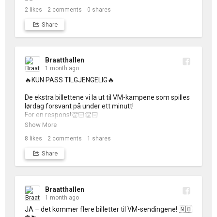
2
likes
2
comments
0
shares
💡Visste du at PASS gir deg tilgang til alle kampene vi 
viser? Har du PASS er du dermed sikret inngang til alle 
Share
kampene Norge spiller i VM (inkl. Norge - England), 
også dersom (når) vi går videre!

https://ticketco.events/no/nb/m?pat...
Braatthallen
1 month ago
🔥KUN PASS TILGJENGELIG🔥

De ekstra billettene vi la ut til VM-kampene som spilles 
lørdag forsvant på under ett minutt! 

For en respons!👏🏻👏🏻 

Show More
Vi har også lagt ut noen ekstra pass - de sikrer deg alle 
8
likes
2
comments
1
shares
visningene i Braatthallen ut VM 2026, inkludert Norge - 
England på lørdag! Det fyker unna også her, så vær 
Share
rask!⚽️
Braatthallen
1 month ago
JA – det kommer flere billetter til VM-sendingene! 🇳🇴