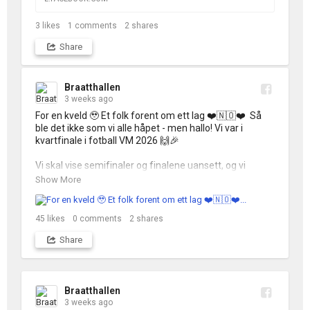
rettigheter, inkludert softis og popkorn!

Kampstart 21:00 ⚽️

3
likes
1
comments
2
shares
Billettene til alle kampene ligger ute, og dere som har 
Share
pass har allerede billett til alle 😉

Ta med deg vennegjengen, firmagjengen, familien..! 
Braatthallen
Hjertelig velkommen 🙌
3 weeks ago
For en kveld 🥹 Et folk forent om ett lag ❤️🇳🇴❤️  Så 
ble det ikke som vi alle håpet - men hallo! Vi var i 
kvartfinale i fotball VM 2026 🙌🎉

Vi skal vise semifinaler og finalene uansett, og vi 
jobber med å lage fine fotballkvelder selv om Norge 
Show More
ikke lengre spiller på banen ⚽️🤩 mer info kommer.
45
likes
0
comments
2
shares
Share
Braatthallen
3 weeks ago