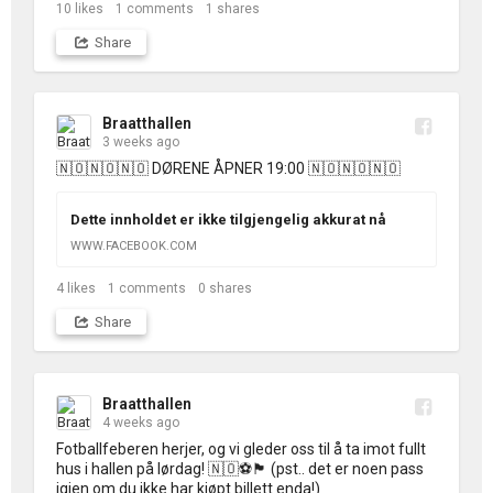
å se kveldens kamp: VM pass 🎉
10
likes
1
comments
1
shares
Share
Braatthallen
3 weeks ago
🇳🇴🇳🇴🇳🇴 DØRENE ÅPNER 19:00 🇳🇴🇳🇴🇳🇴
Dette innholdet er ikke tilgjengelig akkurat nå
WWW.FACEBOOK.COM
4
likes
1
comments
0
shares
Share
Braatthallen
4 weeks ago
Fotballfeberen herjer, og vi gleder oss til å ta imot fullt 
hus i hallen på lørdag! 🇳🇴⚽️🏴󠁧󠁢󠁥󠁮󠁧󠁿 (pst.. det er noen pass 
igjen om du ikke har kjøpt billett enda!)
